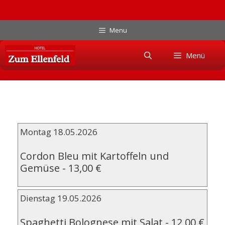
Zum
Menu
Inhalt
Skip
springen
Menü
to
content
Montag 18.05.2026
Cordon Bleu mit Kartoffeln und
Gemüse
-
13,00 €
Dienstag 19.05.2026
Spaghetti Bolognese mit Salat
-
12,00 €