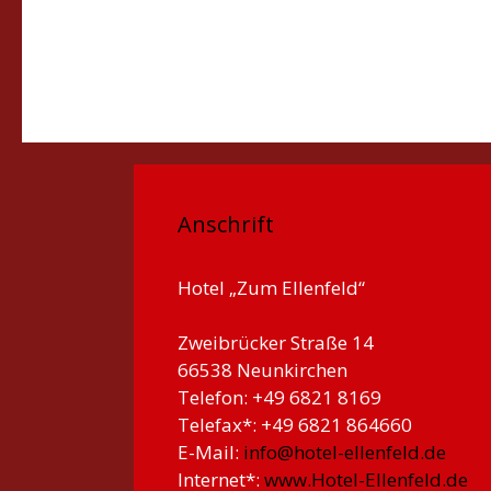
Anschrift
Hotel „Zum Ellenfeld“
Zweibrücker Straße 14
66538 Neunkirchen
Telefon: +49 6821 8169
Telefax*: +49 6821 864660
E-Mail:
info@hotel-ellenfeld.de
Internet*:
www.Hotel-Ellenfeld.de