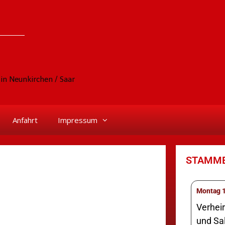
in Neunkirchen / Saar
Anfahrt
Impressum
STAMM
M
Verhei
und Sa