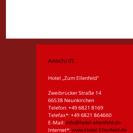
Anschrift
Hotel „Zum Ellenfeld“
Zweibrücker Straße 14
66538 Neunkirchen
Telefon: +49 6821 8169
Telefax*: +49 6821 864660
E-Mail:
info@hotel-ellenfeld.de
Internet*:
www.Hotel-Ellenfeld.de