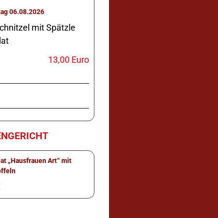
Donnerstag 06.08.2026
hnitzel mit Spätzle
lat
13,00 Euro
NGERICHT
lat „Hausfrauen Art“ mit
offeln
€