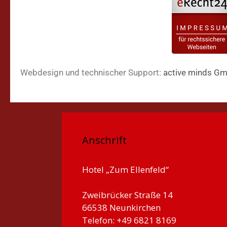
Webdesign und technischer Support:
active minds G
Anschrift
Hotel „Zum Ellenfeld“
Zweibrücker Straße 14
66538 Neunkirchen
Telefon: +49 6821 8169