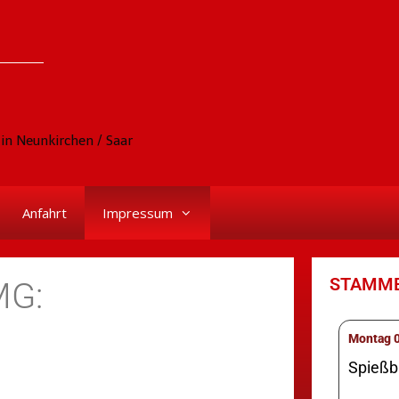
in Neunkirchen / Saar
Anfahrt
Impressum
STAMM
MG:
M
Spießbr