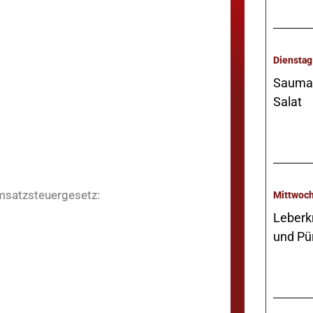
Saumag
Salat
msatzsteuergesetz:
Leberk
und Pü