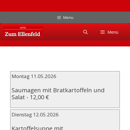
Zum
Menu
Inhalt
Skip
springen
Menü
to
content
Montag 11.05.2026
Saumagen mit Bratkartoffeln und
Salat
-
12,00 €
Dienstag 12.05.2026
Kartoffelsuppe mit