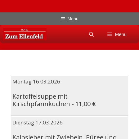
Zum
Menu
Inhalt
Skip
springen
Menü
to
content
Montag 16.03.2026
Kartoffelsuppe mit
Kirschpfannkuchen
-
11,00 €
Dienstag 17.03.2026
Kalbsleber mit Zwiebeln, Püree und