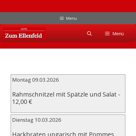
Zum
Menu
Inhalt
Skip
springen
Menü
to
content
Montag 09.03.2026
Rahmschnitzel mit Spätzle und Salat
-
12,00 €
Dienstag 10.03.2026
Hackbraten ungarisch mit Pommes