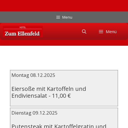
Zum
Menu
Inhalt
Skip
springen
Menü
to
content
Montag 08.12.2025
Eiersoße mit Kartoffeln und
Endiviensalat
-
11,00 €
Dienstag 09.12.2025
Putensteak mit Kartoffelgratin und