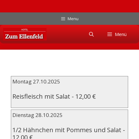
Zum
Menu
Inhalt
Skip
springen
Menü
to
content
Montag 27.10.2025
Reisfleisch mit Salat
-
12,00 €
Dienstag 28.10.2025
1/2 Hähnchen mit Pommes und Salat
-
12,00 €