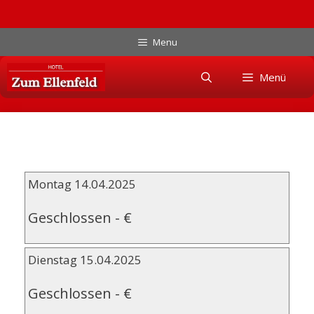
Zum
Menu
Inhalt
Skip
springen
Menü
to
content
Montag 14.04.2025
Geschlossen
-
€
Dienstag 15.04.2025
Geschlossen
-
€