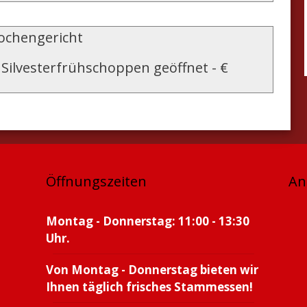
chengericht
Silvesterfrühschoppen geöffnet
-
€
Öffnungszeiten
An
Montag - Donnerstag: 11:00 - 13:30
Uhr.
Von Montag - Donnerstag bieten wir
Ihnen täglich frisches Stammessen!