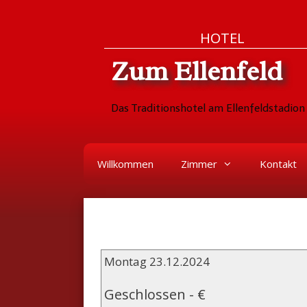
Zum
Skip
HOTEL
Inhalt
to
Zum Ellenfeld
springen
content
Das Traditionshotel am Ellenfeldstadion 
Willkommen
Zimmer
Kontakt
Montag 23.12.2024
Geschlossen
-
€