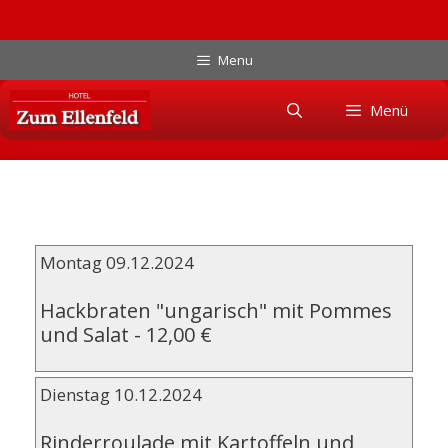
Zum
Menu
Inhalt
Skip
springen
Menü
to
content
Montag 09.12.2024
Hackbraten "ungarisch" mit Pommes
und Salat
-
12,00 €
Dienstag 10.12.2024
Rinderroulade mit Kartoffeln und