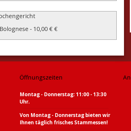
chengericht
 Bolognese
-
10,00 € €
Öffnungszeiten
An
Montag - Donnerstag: 11:00 - 13:30
Uhr.
Von Montag - Donnerstag bieten wir
Ihnen täglich frisches Stammessen!