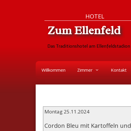
Zum
Skip
HOTEL
Inhalt
to
Zum Ellenfeld
springen
content
Das Traditionshotel am Ellenfeldstadion 
Willkommen
Zimmer
Kontakt
Montag 25.11.2024
Cordon Bleu mit Kartoffeln u