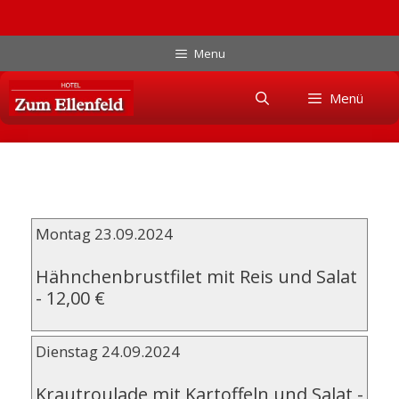
Zum
Menu
Inhalt
Skip
springen
Menü
to
content
Montag 23.09.2024
Hähnchenbrustfilet mit Reis und Salat
-
12,00 €
Dienstag 24.09.2024
Krautroulade mit Kartoffeln und Salat
-