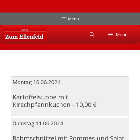
Zum
Menu
Inhalt
Skip
springen
Menü
to
content
Montag 10.06.2024
Kartoffelsuppe mit
Kirschpfannkuchen
-
10,00 €
Dienstag 11.06.2024
Rahmschnitzel mit Pommes und Salat