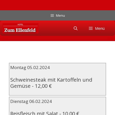
Zum
Menu
Inhalt
Skip
springen
Menü
to
content
Montag 05.02.2024
Schweinesteak mit Kartoffeln und
Gemüse
-
12,00 €
Dienstag 06.02.2024
Reisfleisch mit Salat
-
10,00 €