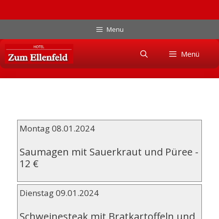
Zum
Menu
Inhalt
Skip
springen
Menü
to
content
Montag 08.01.2024
Saumagen mit Sauerkraut und Püree
-
12 €
Dienstag 09.01.2024
Schweinesteak mit Bratkartoffeln und