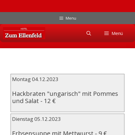
Zum
Menu
Inhalt
Skip
springen
Menü
to
content
Montag 04.12.2023
Hackbraten "ungarisch" mit Pommes
und Salat
-
12 €
Dienstag 05.12.2023
Erbsensuppe mit Mettwurst
-
9 €