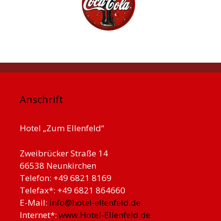
Anschrift
Hotel „Zum Ellenfeld“
Zweibrücker Straße 14
66538 Neunkirchen
Telefon: +49 6821 8169
Telefax*: +49 6821 864660
E-Mail:
info@hotel-ellenfeld.de
Internet*:
www.Hotel-Ellenfeld.de