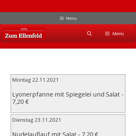
Zum
Menu
Inhalt
Skip
springen
Menü
to
content
Montag 22.11.2021
Lyonerpfanne mit Spiegelei und Salat
-
7,20 €
Dienstag 23.11.2021
Nudelauflauf mit Salat
-
7,20 €