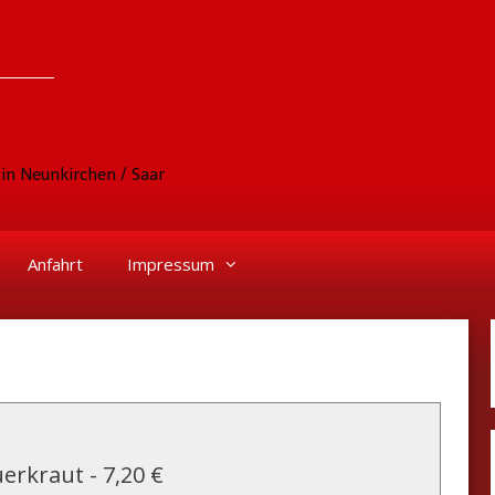
in Neunkirchen / Saar
Anfahrt
Impressum
uerkraut
-
7,20 €