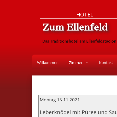
Zum
Skip
HOTEL
Inhalt
to
Zum Ellenfeld
springen
content
Das Traditionshotel am Ellenfeldstadion 
Willkommen
Zimmer
Kontakt
Montag 15.11.2021
Leberknödel mit Püree und Sa