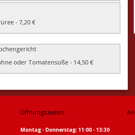
Püree
-
7,20 €
chengericht
sahne oder Tomatensoße
-
14,50 €
Öffnungszeiten
An
Montag - Donnerstag: 11:00 - 13:30