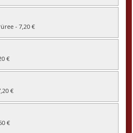
Püree
-
7,20 €
20 €
7,20 €
50 €