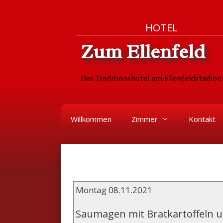
Zum
Skip
HOTEL
Inhalt
to
Zum Ellenfeld
springen
content
Das Traditionshotel am Ellenfeldstadion 
Willkommen
Zimmer
Kontakt
Montag 08.11.2021
Saumagen mit Bratkartoffeln u