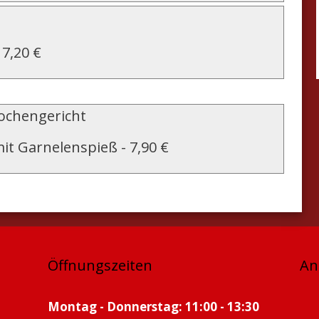
-
7,20 €
chengericht
it Garnelenspieß
-
7,90 €
Öffnungszeiten
An
Montag - Donnerstag: 11:00 - 13:30