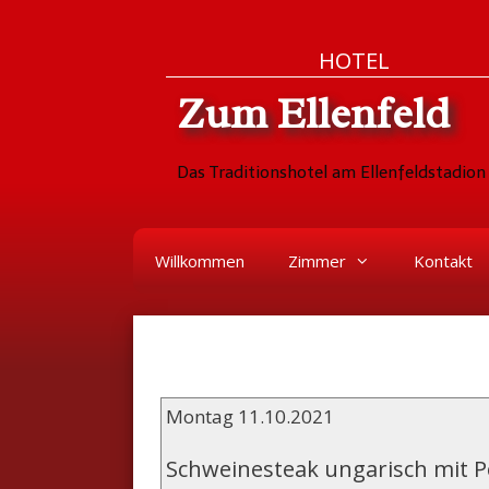
Zum
Skip
HOTEL
Inhalt
to
Zum Ellenfeld
springen
content
Das Traditionshotel am Ellenfeldstadion 
Willkommen
Zimmer
Kontakt
Montag 11.10.2021
Schweinesteak ungarisch mit