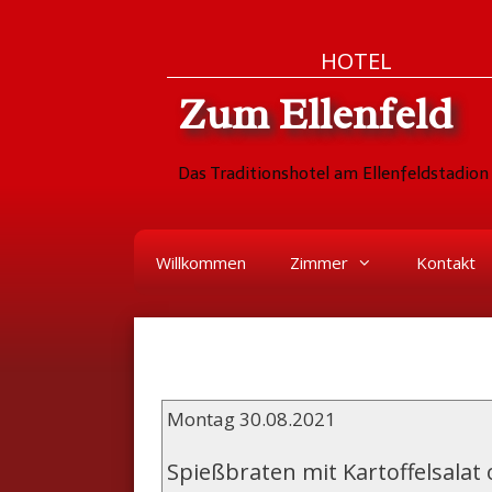
Zum
Skip
HOTEL
Inhalt
to
Zum Ellenfeld
springen
content
Das Traditionshotel am Ellenfeldstadion 
Willkommen
Zimmer
Kontakt
Montag 30.08.2021
Spießbraten mit Kartoffelsala