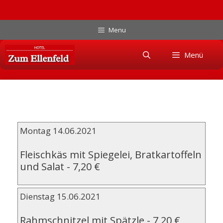
Zum
Menu
Inhalt
Skip
springen
Menü
to
content
Montag 14.06.2021
Fleischkäs mit Spiegelei, Bratkartoffeln
und Salat
-
7,20 €
Dienstag 15.06.2021
Rahmschnitzel mit Spätzle
-
7,20 €