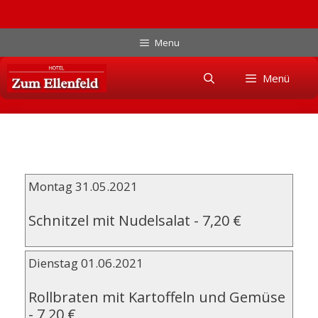
Zum
Menu
Inhalt
Skip
springen
Menü
to
content
Montag 31.05.2021
Schnitzel mit Nudelsalat
-
7,20 €
Dienstag 01.06.2021
Rollbraten mit Kartoffeln und Gemüse
-
7,20 €