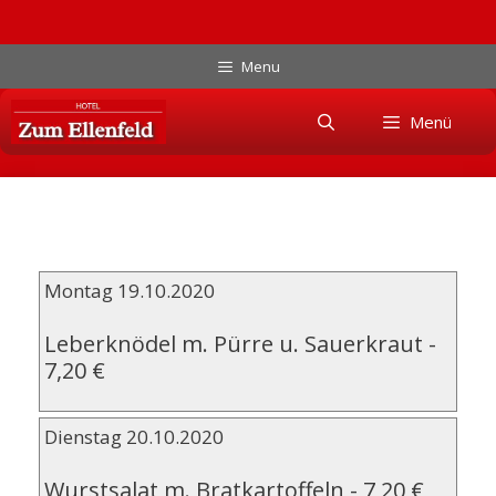
Zum
Menu
Inhalt
Skip
springen
Menü
to
content
Montag 19.10.2020
Leberknödel m. Pürre u. Sauerkraut
-
7,20 €
Dienstag 20.10.2020
Wurstsalat m. Bratkartoffeln
-
7,20 €