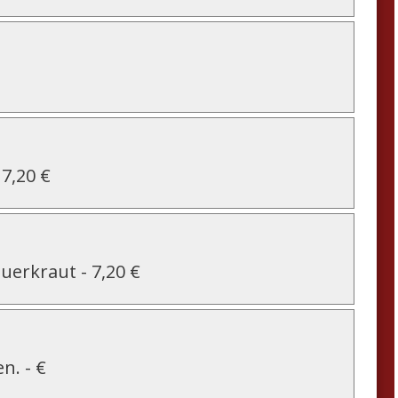
-
7,20 €
auerkraut
-
7,20 €
en.
-
€