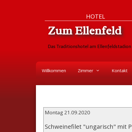
Zum
Skip
HOTEL
Inhalt
to
Zum Ellenfeld
springen
content
Das Traditionshotel am Ellenfeldstadion 
Willkommen
Zimmer
Kontakt
Montag 21.09.2020
Schweinefilet "ungarisch" mit 