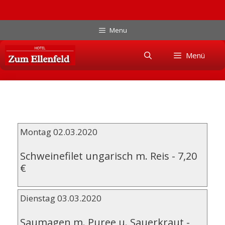
Zum
Menu
Inhalt
Skip
springen
Menü
to
content
Montag 02.03.2020
Schweinefilet ungarisch m. Reis
-
7,20
€
Dienstag 03.03.2020
Saumagen m. Puree u. Sauerkraut
-