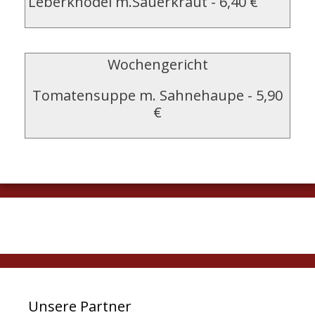
Leberknödel m.Sauerkraut
-
6,40 €
Wochengericht
Tomatensuppe m. Sahnehaupe
-
5,90
€
Unsere Partner