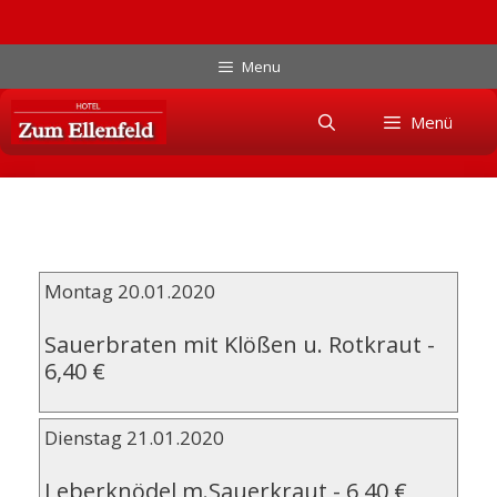
Zum
Menu
Inhalt
Skip
springen
Menü
to
content
Montag 20.01.2020
Sauerbraten mit Klößen u. Rotkraut
-
6,40 €
Dienstag 21.01.2020
Leberknödel m.Sauerkraut
-
6,40 €