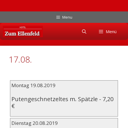
Zum
Menu
Inhalt
Skip
springen
Menü
to
content
17.08.
Montag 19.08.2019
Putengeschnetzeltes m. Spätzle
-
7,20
€
Dienstag 20.08.2019