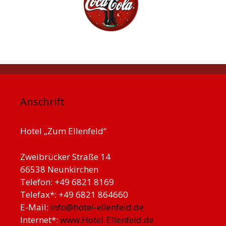
Anschrift
Hotel „Zum Ellenfeld“
Zweibrücker Straße 14
66538 Neunkirchen
Telefon: +49 6821 8169
Telefax*: +49 6821 864660
E-Mail:
info@hotel-ellenfeld.de
Internet*:
www.Hotel-Ellenfeld.de