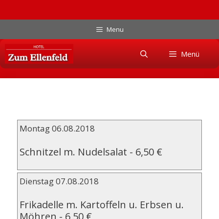
Zum
Menu
Inhalt
Skip
springen
Menü
to
content
Montag 06.08.2018
Schnitzel m. Nudelsalat
-
6,50 €
Dienstag 07.08.2018
Frikadelle m. Kartoffeln u. Erbsen u.
Möhren
-
6,50 €