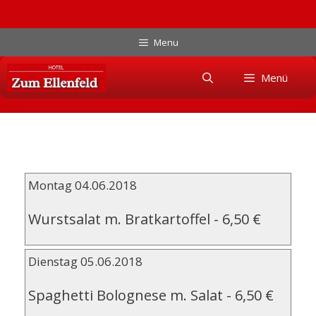
Zum
Menu
Inhalt
Skip
springen
Menü
to
content
Montag 04.06.2018
Wurstsalat m. Bratkartoffel
-
6,50 €
Dienstag 05.06.2018
Spaghetti Bolognese m. Salat
-
6,50 €