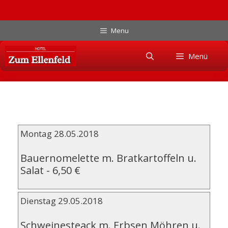
Zum
Menu
Inhalt
Skip
springen
Menü
to
content
Montag 28.05.2018
Bauernomelette m. Bratkartoffeln u.
Salat
-
6,50 €
Dienstag 29.05.2018
Schweinesteack m. Erbsen Möhren u.