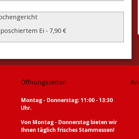
chengericht
 poschiertem Ei
-
7,90 €
Öffnungszeiten
An
Montag - Donnerstag: 11:00 - 13:30
Uhr.
Von Montag - Donnerstag bieten wir
Ihnen täglich frisches Stammessen!