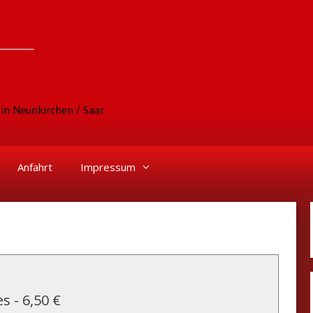
in Neunkirchen / Saar
Anfahrt
Impressum
es
-
6,50 €