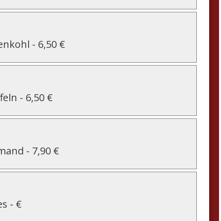
menkohl
-
6,50 €
feln
-
6,50 €
hmand
-
7,90 €
es
-
€