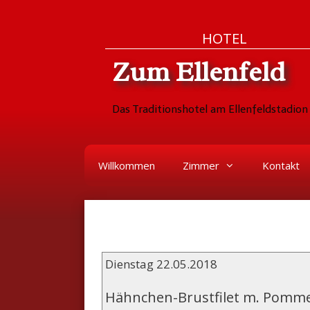
Zum
Skip
HOTEL
Inhalt
to
Zum Ellenfeld
springen
content
Das Traditionshotel am Ellenfeldstadion 
Willkommen
Zimmer
Kontakt
Dienstag 22.05.2018
Hähnchen-Brustfilet m. Pomm