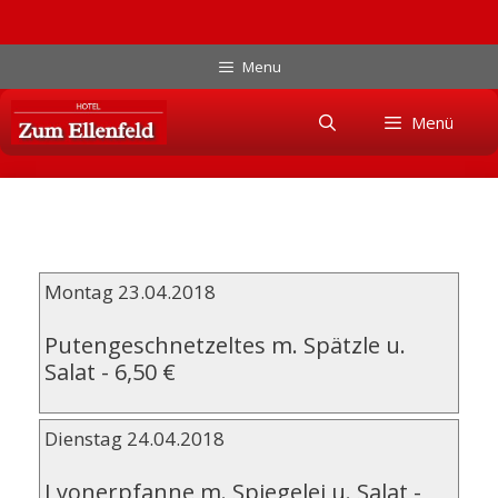
Zum
Menu
Inhalt
Skip
springen
Menü
to
content
Montag 23.04.2018
Putengeschnetzeltes m. Spätzle u.
Salat
-
6,50 €
Dienstag 24.04.2018
Lyonerpfanne m. Spiegelei u. Salat
-