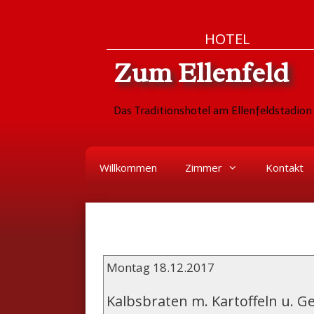
Zum
Skip
HOTEL
Inhalt
to
Zum Ellenfeld
springen
content
Das Traditionshotel am Ellenfeldstadion 
Willkommen
Zimmer
Kontakt
Montag 18.12.2017
Kalbsbraten m. Kartoffeln u. 