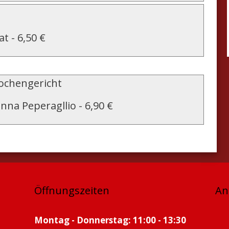
at
-
6,50 €
chengericht
nna Peperagllio
-
6,90 €
Öffnungszeiten
An
Montag - Donnerstag: 11:00 - 13:30