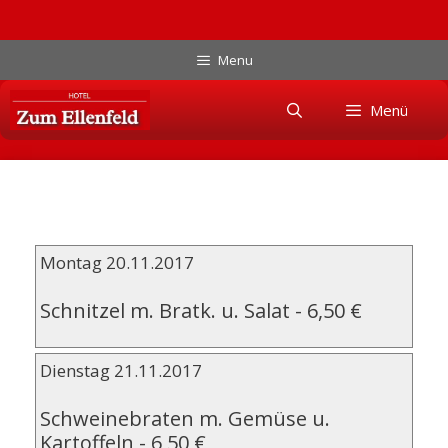
Zum
Menu
Inhalt
Skip
springen
Menü
to
content
Montag 20.11.2017
Schnitzel m. Bratk. u. Salat
-
6,50 €
Dienstag 21.11.2017
Schweinebraten m. Gemüse u.
Kartoffeln
-
6,50 €