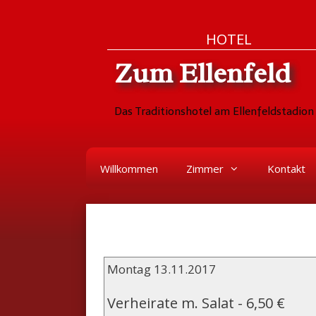
Zum
Skip
HOTEL
Inhalt
to
Zum Ellenfeld
springen
content
Das Traditionshotel am Ellenfeldstadion 
Willkommen
Zimmer
Kontakt
Montag 13.11.2017
Verheirate m. Salat
-
6,50 €