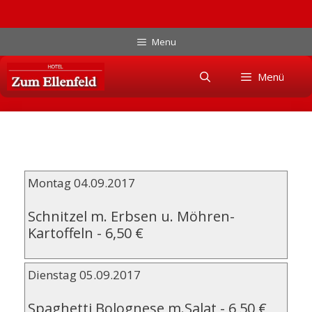
Zum
Menu
Inhalt
Skip
springen
Menü
to
content
Montag 04.09.2017
Schnitzel m. Erbsen u. Möhren-
Kartoffeln
-
6,50 €
Dienstag 05.09.2017
Spaghetti Bolognese m.Salat
-
6,50 €