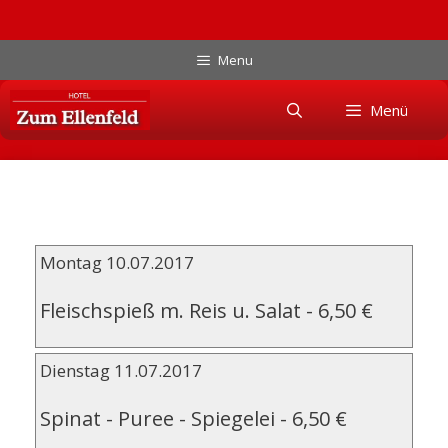
Zum
Menu
Inhalt
Skip
springen
Menü
to
content
Montag 10.07.2017
Fleischspieß m. Reis u. Salat
-
6,50 €
Dienstag 11.07.2017
Spinat - Puree - Spiegelei
-
6,50 €