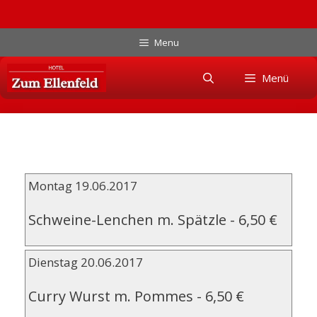
Zum
Menu
Inhalt
Skip
springen
Menü
to
content
Montag 19.06.2017
Schweine-Lenchen m. Spätzle
-
6,50 €
Dienstag 20.06.2017
Curry Wurst m. Pommes
-
6,50 €