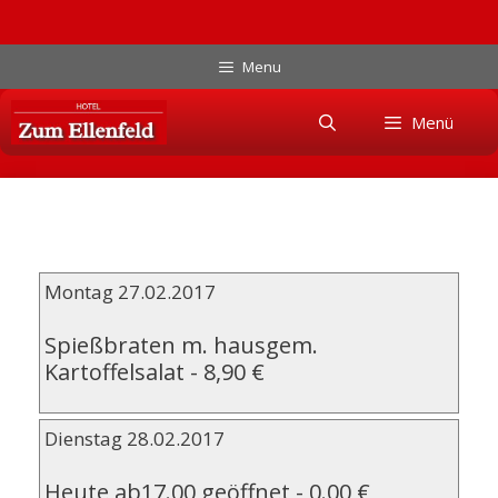
Zum
Menu
Inhalt
Skip
springen
Menü
to
content
Montag 27.02.2017
Spießbraten m. hausgem.
Kartoffelsalat
-
8,90 €
Dienstag 28.02.2017
Heute ab17.00 geöffnet
-
0.00 €