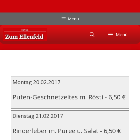
Zum
Menu
Inhalt
Skip
springen
Menü
to
content
Montag 20.02.2017
Puten-Geschnetzeltes m. Rösti
-
6,50 €
Dienstag 21.02.2017
Rinderleber m. Puree u. Salat
-
6,50 €