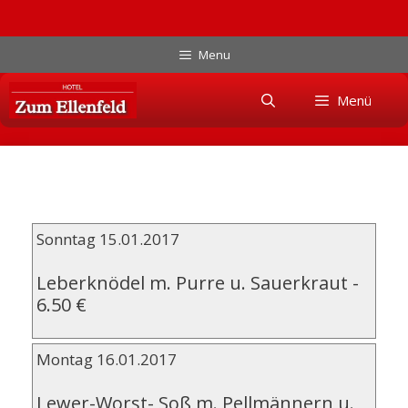
Zum
Menu
Inhalt
Skip
springen
Menü
to
content
Sonntag 15.01.2017
Leberknödel m. Purre u. Sauerkraut
-
6.50 €
Montag 16.01.2017
Lewer-Worst- Soß m. Pellmännern u.