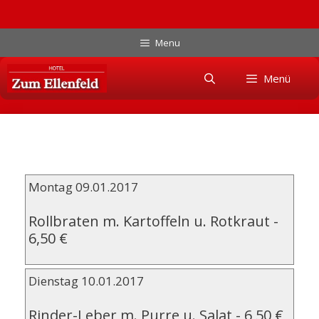
Zum
Menu
Inhalt
Skip
springen
Menü
to
content
Montag 09.01.2017
Rollbraten m. Kartoffeln u. Rotkraut
-
6,50 €
Dienstag 10.01.2017
Rinder-Leber m. Purre u. Salat
-
6,50 €