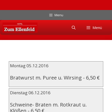
Zum
Menu
Inhalt
Skip
springen
Menü
to
content
Montag 05.12.2016
Bratwurst m. Puree u. Wirsing
-
6,50 €
Dienstag 06.12.2016
Schweine- Braten m. Rotkraut u.
Klößen
-
6,50 €