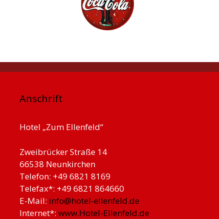
Anschrift
Hotel „Zum Ellenfeld“
Zweibrücker Straße 14
66538 Neunkirchen
Telefon: +49 6821 8169
Telefax*: +49 6821 864660
E-Mail:
info@hotel-ellenfeld.de
Internet*:
www.Hotel-Ellenfeld.de