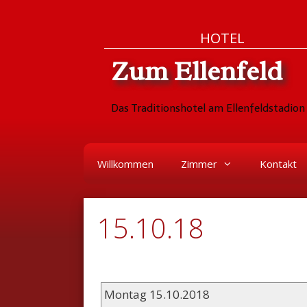
Zum
Skip
HOTEL
Inhalt
to
Zum Ellenfeld
springen
content
Das Traditionshotel am Ellenfeldstadion 
Willkommen
Zimmer
Kontakt
15.10.18
Montag 15.10.2018