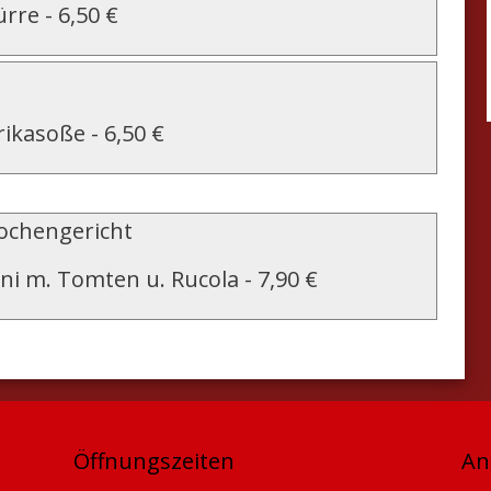
ürre
-
6,50 €
rikasoße
-
6,50 €
chengericht
ni m. Tomten u. Rucola
-
7,90 €
Öffnungszeiten
An