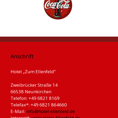
Anschrift
Hotel „Zum Ellenfeld“
Zweibrücker Straße 14
66538 Neunkirchen
Telefon: +49 6821 8169
Telefax*: +49 6821 864660
E-Mail:
info@hotel-ellenfeld.de
Internet*:
www.Hotel-Ellenfeld.de