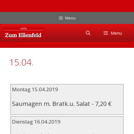
Zum
Menu
Inhalt
Skip
springen
Menü
to
content
15.04.
Montag 15.04.2019
Saumagen m. Bratk.u. Salat
-
7,20 €
Dienstag 16.04.2019