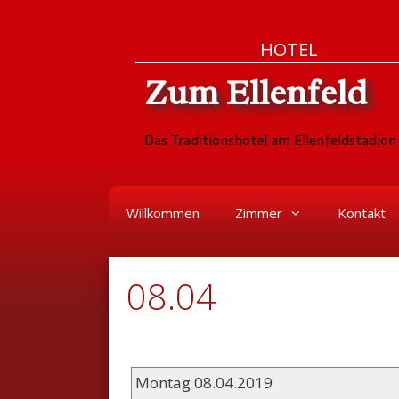
Zum
Skip
HOTEL
Inhalt
to
Zum Ellenfeld
springen
content
Das Traditionshotel am Ellenfeldstadion 
Willkommen
Zimmer
Kontakt
08.04
Montag 08.04.2019