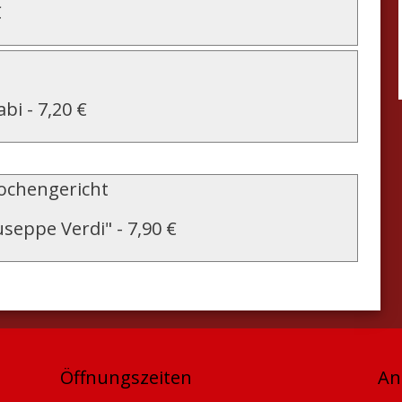
€
abi
-
7,20 €
chengericht
useppe Verdi"
-
7,90 €
Öffnungszeiten
An