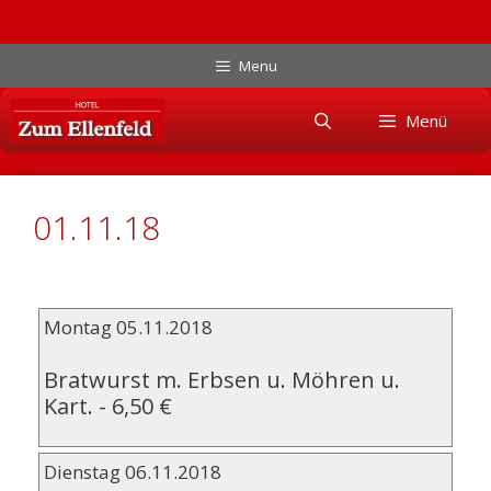
Zum
Menu
Inhalt
Skip
springen
Menü
to
content
01.11.18
Montag 05.11.2018
Bratwurst m. Erbsen u. Möhren u.
Kart.
-
6,50 €
Dienstag 06.11.2018